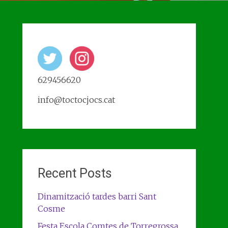
629456620
info@toctocjocs.cat
Recent Posts
Dinamització tardes barri Sant
Cosme
Festa Escola Comtes de Torregrossa