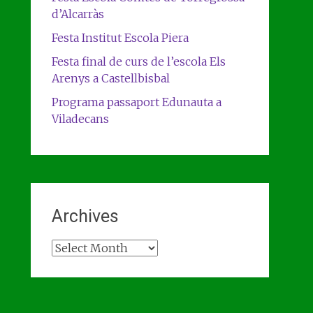
d’Alcarràs
Festa Institut Escola Piera
Festa final de curs de l’escola Els
Arenys a Castellbisbal
Programa passaport Edunauta a
Viladecans
Archives
Archives