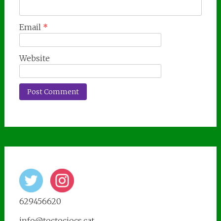
Email
*
Website
629456620
info@toctocjocs.cat