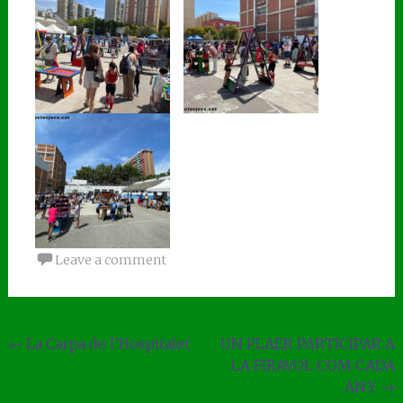
Leave a comment
Post
←
La Carpa de l’Hospitalet
UN PLAER PARTICIPAR A
LA FIRAVOL COM CADA
navigation
ANY
→