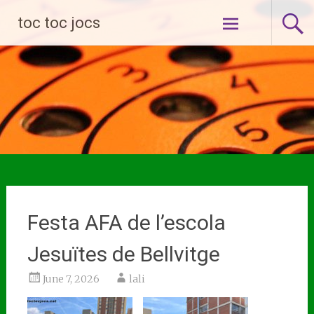
Skip
toc toc jocs
to
content
Festa AFA de l’escola
Jesuïtes de Bellvitge
June 7, 2026
lali