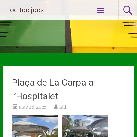
Skip
toc toc jocs
to
content
Plaça de La Carpa a
l’Hospitalet
May 26, 2025
lali