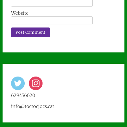
Website
629456620
info@toctocjocs.cat