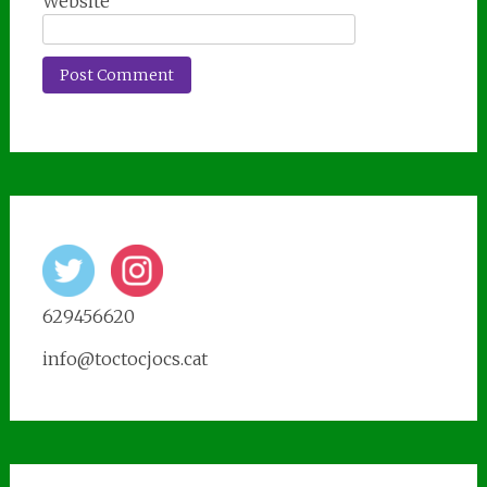
Website
629456620
info@toctocjocs.cat