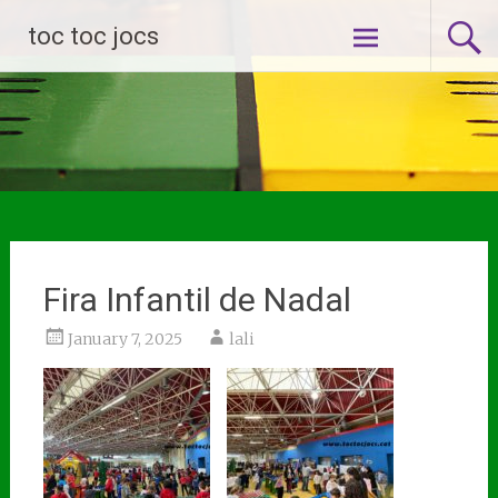
Skip
toc toc jocs
to
content
Fira Infantil de Nadal
January 7, 2025
lali