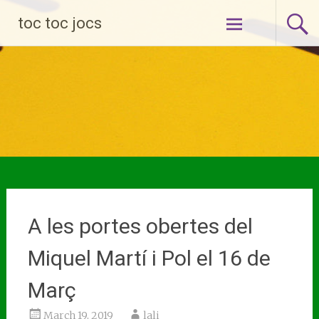
Skip
toc toc jocs
to
content
A les portes obertes del
Miquel Martí i Pol el 16 de
Març
March 19, 2019
lali