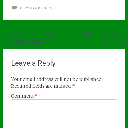
Leave a comment
Post
←
Un any més a l’escola
Un any més la festa del riu
L’arjau de Vilanova
tot un èxit
→
navigation
Leave a Reply
Your email address will not be published.
Required fields are marked
*
Comment
*