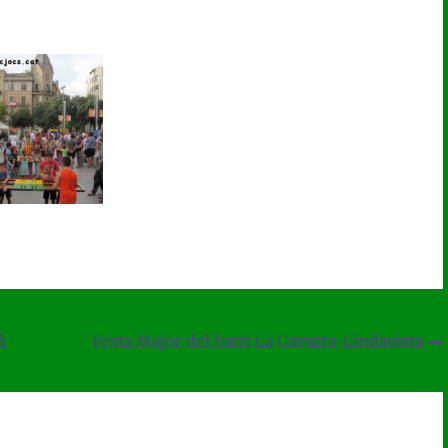
à
Festa Major del barri La Gavarra-Lindavista
→