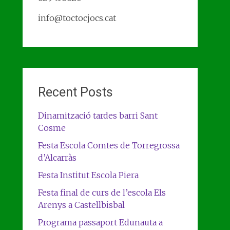
info@toctocjocs.cat
Recent Posts
Dinamització tardes barri Sant
Cosme
Festa Escola Comtes de Torregrossa
d’Alcarràs
Festa Institut Escola Piera
Festa final de curs de l’escola Els
Arenys a Castellbisbal
Programa passaport Edunauta a