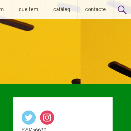
om
que fem
catàleg
contacte
629456620