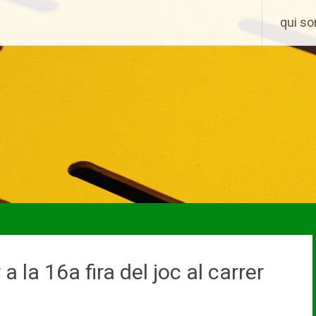
Skip
qui s
to
content
a la 16a fira del joc al carrer