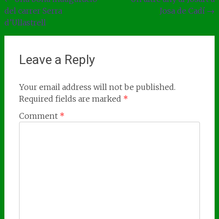
Post
del carrer Serra
Josa de Cadí
→
navigation
d’Ullastrell
Leave a Reply
Your email address will not be published.
Required fields are marked
*
Comment
*