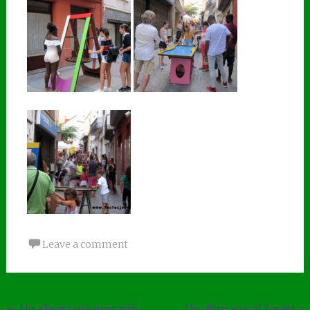
Leave a comment
←
Una bona inauguració
Un altre any al Josart a