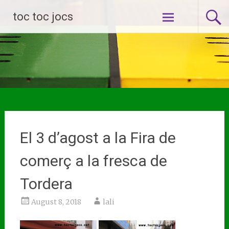
Skip
toc toc jocs
to
content
El 3 d’agost a la Fira de
comerç a la fresca de
Tordera
August 8, 2018
lali