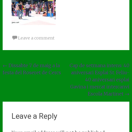
Leave a comment
Post
←
Dissabte 7 de maig a la
Cap de setmana intens: 40
festa del Roseret de Cercs
aniversari Esplai St. Feliu-
navigation
40 aniversari esplai
Gavina i mercat intercanvi
Escola Martinet
→
Leave a Reply