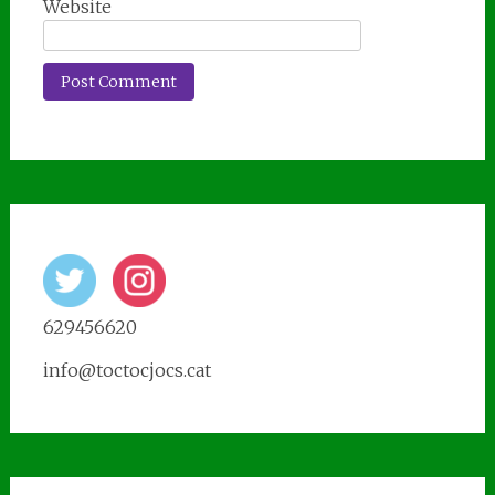
Website
629456620
info@toctocjocs.cat