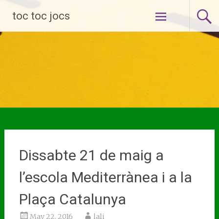
Skip
toc toc jocs
to
content
Dissabte 21 de maig a
l’escola Mediterrànea i a la
Plaça Catalunya
May 22, 2016
lali