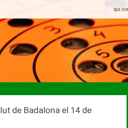
Skip
qui s
to
content
alut de Badalona el 14 de