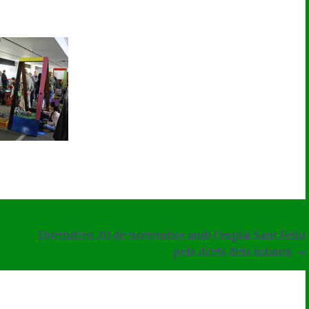
Divendres 20 de novembre amb l’esplai Sant Feliu
pels drets dels infants
→