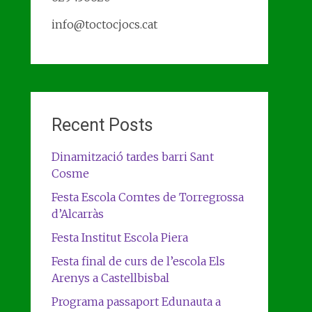
info@toctocjocs.cat
Recent Posts
Dinamització tardes barri Sant
Cosme
Festa Escola Comtes de Torregrossa
d’Alcarràs
Festa Institut Escola Piera
Festa final de curs de l’escola Els
Arenys a Castellbisbal
Programa passaport Edunauta a