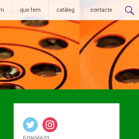
om
que fem
catàleg
contacte
629456620